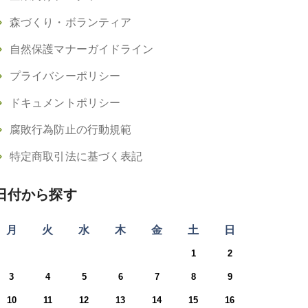
森づくり・ボランティア
自然保護マナーガイドライン
プライバシーポリシー
ドキュメントポリシー
腐敗行為防止の行動規範
特定商取引法に基づく表記
日付から探す
月
火
水
木
金
土
日
1
2
3
4
5
6
7
8
9
10
11
12
13
14
15
16