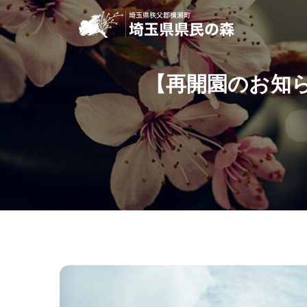
【再開園のお知
投
稿