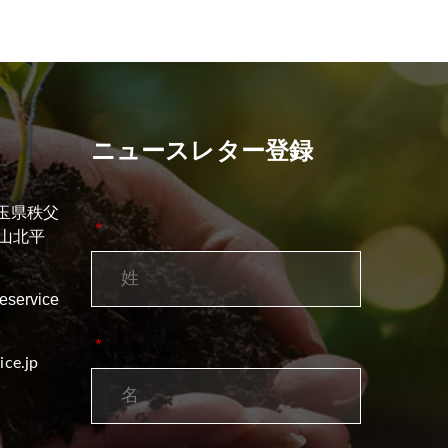
ニュースレター登録
 埼玉県秩父
*
山北平
reservice
*
ice.jp