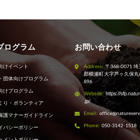
プログラム
お問い合わせ
向けイベント
Address:
〒368-0071
郡横瀬町大字芦ヶ久保丸
・団体向けプログラム
896
向けプログラム
Website:
https://sfp.natu
.jp/
くり・ボランティア
Email:
office@natureserv
保護マナーガイドライン
Phone:
050-3142-1518
イバシーポリシー
ュメントポリシー