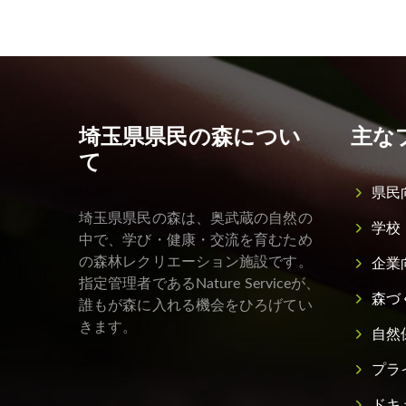
埼玉県県民の森につい
主な
て
県民
埼玉県県民の森は、奥武蔵の自然の
学校
中で、学び・健康・交流を育むため
の森林レクリエーション施設です。
企業
指定管理者であるNature Serviceが、
森づ
誰もが森に入れる機会をひろげてい
きます。
自然
プラ
ドキ