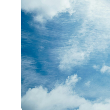
ナ
ビ
ゲー
ショ
ン