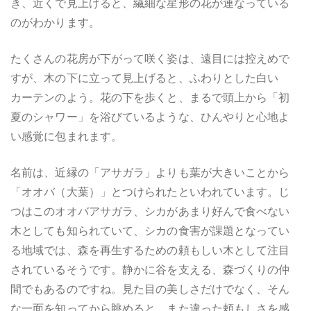
き、近くで見上げると、繊細な星形の花が連なっている
のがわかります。
たくさんの花房が下がって咲く姿は、遠目には控えめで
すが、木の下に立って見上げると、ふわりとした白い
カーテンのよう。花の下を歩くと、まるで頭上から「初
夏のシャワー」を浴びているような、ひんやりと心地よ
い感覚に包まれます。
名前は、近縁の「アサガラ」よりも葉が大きいことから
「オオバ（大葉）」とつけられたといわれています。じ
つはこのオオバアサガラ、シカがあまり好んで食べない
木としても知られていて、シカの食害が課題となってい
る地域では、森を再生するための頼もしい木として注目
されているそうです。静かに谷を支える、森づくりの仲
間でもあるのですね。見た目の美しさだけでなく、そん
な一面を知ってから眺めると、また違った頼もしさを感