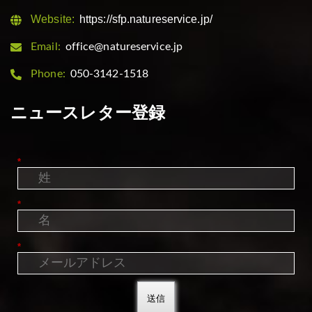
Website:
https://sfp.natureservice.jp/
Email:
office@natureservice.jp
Phone:
050-3142-1518
ニュースレター登録
*
*
*
送信