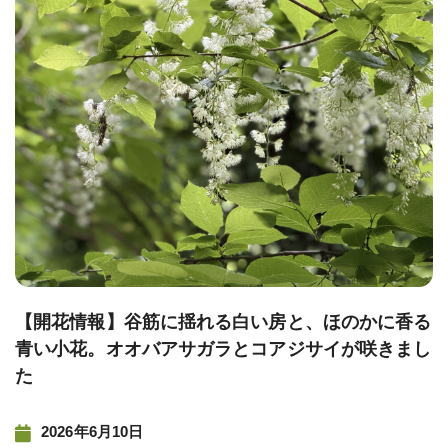
稿
ナ
ビ
ゲー
ショ
ン
【開花情報】谷筋に揺れる白い房と、ほのかに香る
青い小花。オオバアサガラとコアジサイが咲きまし
た
2026年6月10日