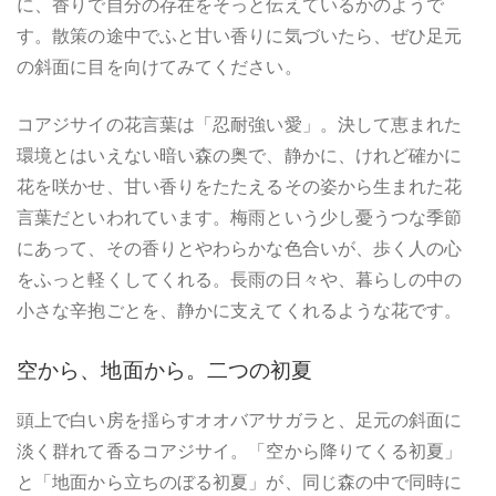
に、香りで自分の存在をそっと伝えているかのようで
す。散策の途中でふと甘い香りに気づいたら、ぜひ足元
の斜面に目を向けてみてください。
コアジサイの花言葉は「忍耐強い愛」。決して恵まれた
環境とはいえない暗い森の奥で、静かに、けれど確かに
花を咲かせ、甘い香りをたたえるその姿から生まれた花
言葉だといわれています。梅雨という少し憂うつな季節
にあって、その香りとやわらかな色合いが、歩く人の心
をふっと軽くしてくれる。長雨の日々や、暮らしの中の
小さな辛抱ごとを、静かに支えてくれるような花です。
空から、地面から。二つの初夏
頭上で白い房を揺らすオオバアサガラと、足元の斜面に
淡く群れて香るコアジサイ。「空から降りてくる初夏」
と「地面から立ちのぼる初夏」が、同じ森の中で同時に