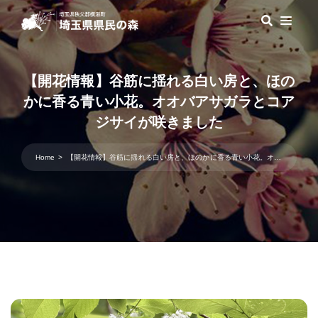
【開花情報】谷筋に揺れる白い房と、ほの
かに香る青い小花。オオバアサガラとコア
ジサイが咲きました
Home
【開花情報】谷筋に揺れる白い房と、ほのかに香る青い小花。オオバアサガラとコアジサイが咲きました
投